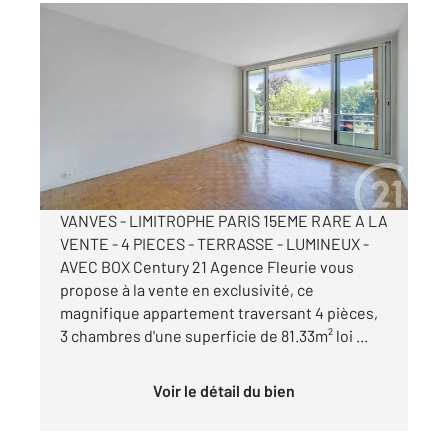
VANVES 92
2
82 m
, 4 pièces
Ref : 901
Appartement F4 à vendre
549 000 €
Visiter le site dédié
VANVES - LIMITROPHE PARIS 15EME RARE A LA
VENTE - 4 PIECES - TERRASSE - LUMINEUX -
AVEC BOX Century 21 Agence Fleurie vous
propose à la vente en exclusivité, ce
magnifique appartement traversant 4 pièces,
3 chambres d'une superficie de 81.33m² loi ...
Voir le détail du bien