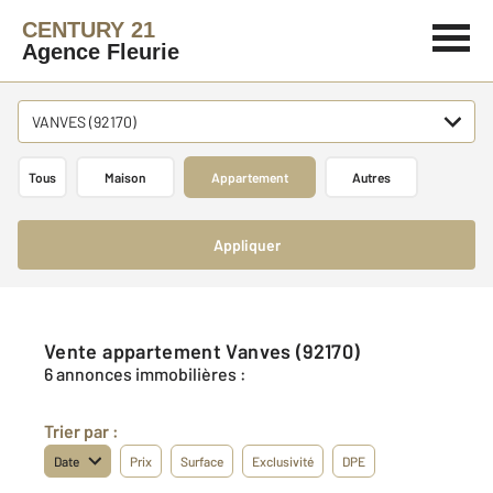
CENTURY 21
Agence Fleurie
VANVES (92170)
Tous
Maison
Appartement
Autres
Appliquer
Vente appartement Vanves (92170)
6 annonces immobilières :
Trier par :
Date
Prix
Surface
Exclusivité
DPE