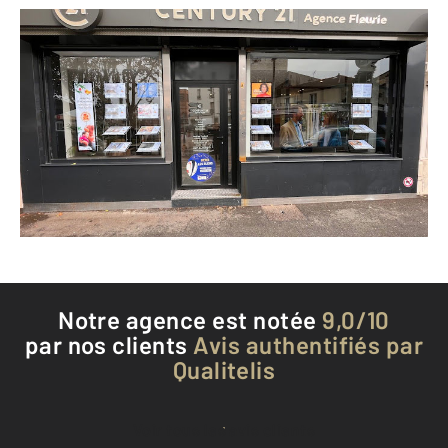
CENTURY 21 Agence Fleurie
28 rue Jean Jaurès
VANVES - 92170
Envoyer un message
Téléphoner à l'agence
Notre agence est notée
9,0/10
par nos clients
Avis authentifiés par
Qualitelis
Voir tous les avis clients