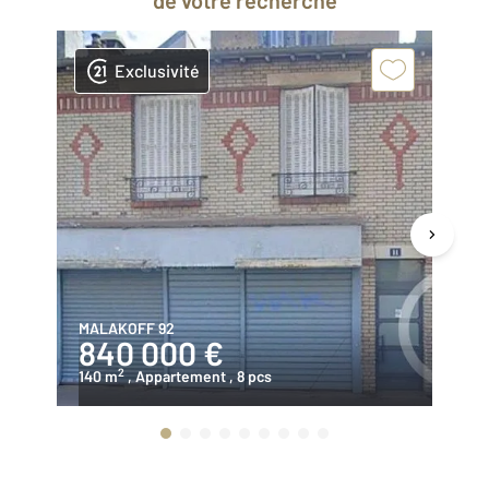
de votre recherche
Exclusivité
MALAKOFF 92
PA
840 000 €
4
2
140 m
, Appartement
, 8 pcs
73