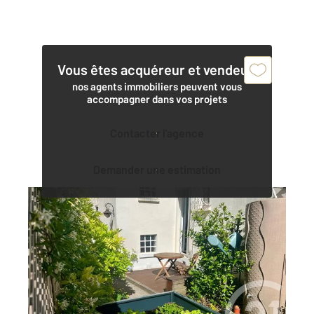
Vous êtes acquéreur et vendeur,
nos agents immobiliers peuvent vous
accompagner dans vos projets
Contacter l'agence
Demander une estimation
VANVES 92
2
61 m
, 3 pièces
Ref : 562
Appartement F3 à vendre
479 000 €