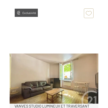
Exclusivité
VANVES 92
2
25,60 m
, 1 pièce
Ref : 805
Appartement F1 à vendre
189 000 €
Visiter le site dédié
VANVES STUDIO LUMINEUX ET TRAVERSANT