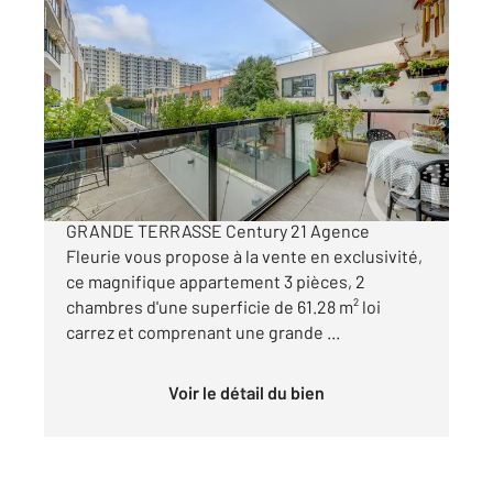
VANVES 92
2
62 m
, 3 pièces
Ref : 700
Appartement F3 à vendre
449 000 €
RARE A LA VENTE - VANVES - 3 PIECES -
GRANDE TERRASSE Century 21 Agence
Fleurie vous propose à la vente en exclusivité,
ce magnifique appartement 3 pièces, 2
chambres d'une superficie de 61.28 m² loi
carrez et comprenant une grande ...
Voir le détail du bien