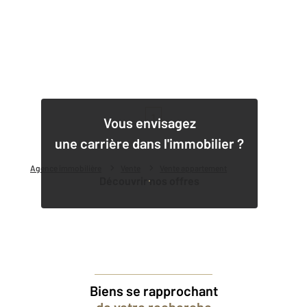
1
Vous envisagez
une carrière dans l'immobilier ?
Agence immobilière
Vente
Vente appartement
Découvrir nos offres
Biens se rapprochant