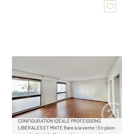
VANVES 92
2
183,53 m
, 6 pièces
Ref : 946
Appartement Autre à vendre
675 000 €
VANVES CENTRE SAINT-RÉMY 180 M²
CONFIGURATION IDÉALE PROFESSIONS
LIBÉRALES ET MIXTE Rare à la vente ! En plein