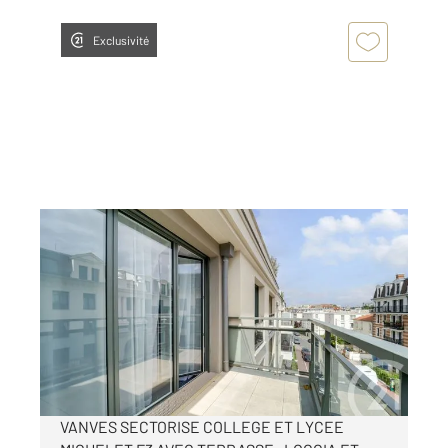
Exclusivité
VANVES 92
2
63 m
, 3 pièces
Ref : 1015
Appartement F3 à vendre
456 500 €
Visiter le site dédié
VANVES SECTORISE COLLEGE ET LYCEE