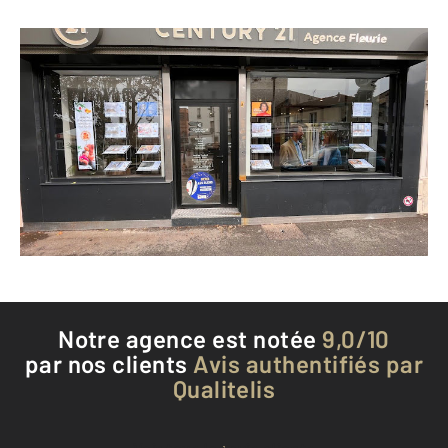
CENTURY 21 Agence Fleurie
28 rue Jean Jaurès
VANVES - 92170
Envoyer un message
Téléphoner à l'agence
Notre agence est notée
9,0/10
par nos clients
Avis authentifiés par
Qualitelis