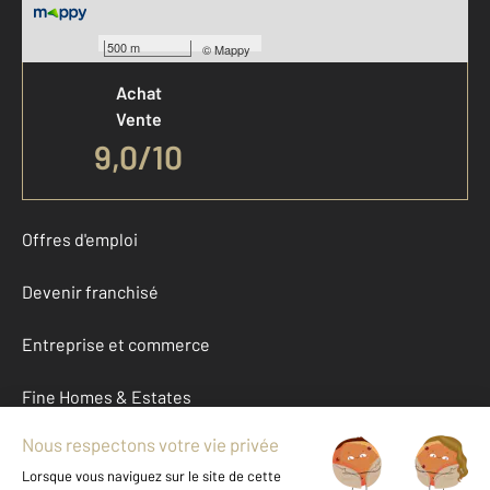
Votre agence est notée
500 m
©
Mappy
Achat
Vente
9,0
/
10
Offres d'emploi
Devenir franchisé
Entreprise et commerce
Fine Homes & Estates
À propos