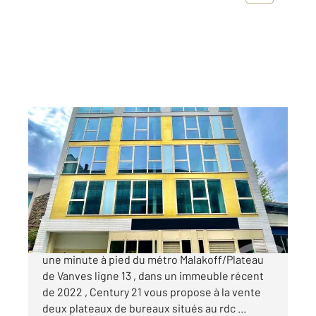
VANVES 92
2
1269,70 m
Ref : 719
Entreprise à vendre
6 300 000 €
VANVES. Aux portes de Paris et à seulement
une minute à pied du métro Malakoff/Plateau
de Vanves ligne 13 , dans un immeuble récent
de 2022 , Century 21 vous propose à la vente
deux plateaux de bureaux situés au rdc ...